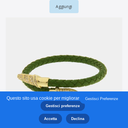
Questo sito usa cookie per migliorare la tua esperienza.
Gestisci Preferenze
Gestisci preferenze
Accetta
Declina