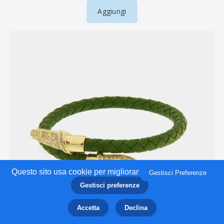
Questo sito usa cookie per migliorare la tua esperienza.
Gestisci Preferenze
Gestisci preferenze
Accetta
Declina